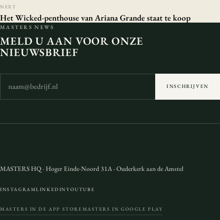
NEXT
Het Wicked-penthouse van Ariana Grande staat te koop
MASTERS NEWS
MELD U AAN VOOR ONZE
NIEUWSBRIEF
INSCHRIJVEN
MASTERS HQ
·
Hoger Einde-Noord 31A
·
Ouderkerk aan de Amstel
INSTAGRAM
LINKEDIN
YOUTUBE
MASTERS IN DE APP STORE
MASTERS IN GOOGLE PLAY