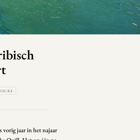
ribisch
rt
EISURE
vorig jaar in het najaar