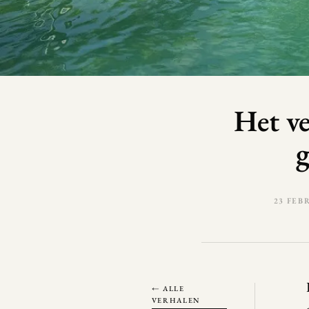
Het ve
g
23 FEB
← ALLE
VERHALEN