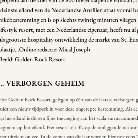
geopend aan de voet van de 600 meter slapende vulkaan, t
kleinste eiland van de Nederlandse Antillen staat vooral b
hikebestemming en is op slechts twintig minuten vliegen
lifestyle resort, met een Nederlandse eigenaar, heeft nu a
als grootste hospitality ontwikkeling de markt van St. Eus
plaatje…Online redactie: Mical Joseph
Beeld: Golden Rock Resort
… VERBORGEN GEHEIM
Het Golden Rock Resort, gelegen op één van de laatste verborgen g
luidt een nieuw tijdperk in voor deze ongerepte bestemming. Als eers
op het eiland is dit een fijne toevoeging aan het scala van accommo
segment op het eiland. Het resort telt 32, op de omliggende natuur 
met uitzicht op zee. In de zomer van dit jaar worden hier nog eens 2