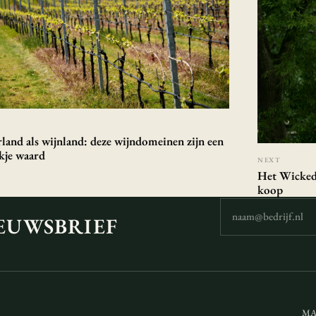
land als wijnland: deze wijndomeinen zijn een
kje waard
NEXT
Het Wicked-
koop
EUWSBRIEF
MAS