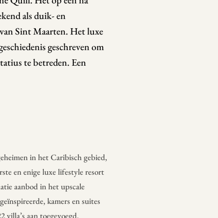
he Quill. Het op één na
ekend als duik- en
 van Sint Maarten. Het luxe
l geschiedenis geschreven om
tatius te betreden. Een
eheimen in het Caribisch gebied,
te en enige luxe lifestyle resort
datie aanbod in het upscale
geïnspireerde, kamers en suites
2 villa’s aan toegevoegd.