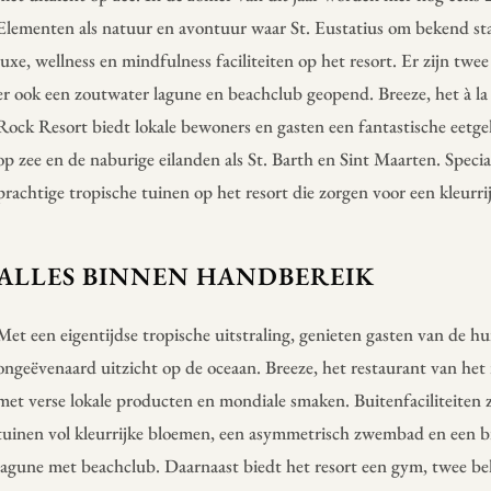
Elementen als natuur en avontuur waar St. Eustatius om bekend s
luxe, wellness en mindfulness faciliteiten op het resort. Er zijn 
er ook een zoutwater lagune en beachclub geopend. Breeze, het à la
Rock Resort biedt lokale bewoners en gasten een fantastische eetge
op zee en de naburige eilanden als St. Barth en Sint Maarten. Specia
prachtige tropische tuinen op het resort die zorgen voor een kleurri
ALLES BINNEN HANDBEREIK
Met een eigentijdse tropische uitstraling, genieten gasten van de h
ongeëvenaard uitzicht op de oceaan. Breeze, het restaurant van het 
met verse lokale producten en mondiale smaken. Buitenfaciliteiten 
tuinen vol kleurrijke bloemen, een asymmetrisch zwembad en een 
lagune met beachclub. Daarnaast biedt het resort een gym, twee b