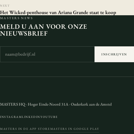
NEXT
Het Wicked-penthouse van Ariana Grande staat te koop
MASTERS NEWS
MELD U AAN VOOR ONZE
NIEUWSBRIEF
INSCHRIJVEN
MASTERS HQ
·
Hoger Einde-Noord 31A
·
Ouderkerk aan de Amstel
INSTAGRAM
LINKEDIN
YOUTUBE
MASTERS IN DE APP STORE
MASTERS IN GOOGLE PLAY