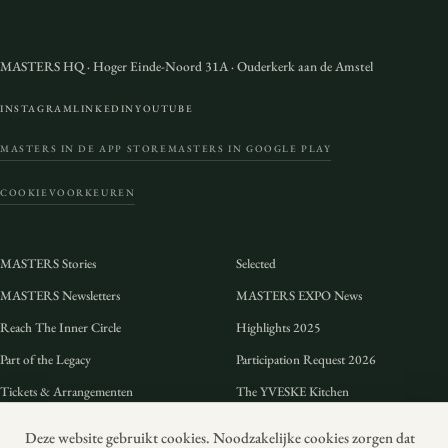
MASTERS HQ
·
Hoger Einde-Noord 31A
·
Ouderkerk aan de Amstel
INSTAGRAM
LINKEDIN
YOUTUBE
MASTERS IN DE APP STORE
MASTERS IN GOOGLE PLAY
COOKIEVOORKEUREN
MASTERS Stories
Selected
MASTERS Newsletters
MASTERS EXPO News
Reach The Inner Circle
Highlights 2025
Part of the Legacy
Participation Request 2026
Tickets & Arrangementen
The YVESKE Kitchen
Preview 2026
FAQ
Deze website gebruikt cookies. Noodzakelijke cookies zorgen dat