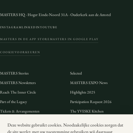
MASTERS HQ
·
Hoger Einde-Noord 31A
·
Ouderkerk aan de Amstel
INSTAGRAM
LINKEDIN
YOUTUBE
MASTERS IN DE APP STORE
MASTERS IN GOOGLE PLAY
COOKIEVOORKEUREN
MASTERS Stories
Selected
MASTERS Newsletters
MASTERS EXPO News
Reach The Inner Circle
Highlights 2025
Part of the Legacy
Participation Request 2026
Tickets & Arrangementen
The YVESKE Kitchen
Preview 2026
FAQ
Deze website gebruikt cookies. Noodzakelijke cookies zorgen dat
Duurzaamheid
Voorwaarden
de site werkt; met uw toestemming gebruiken wij daarnaast