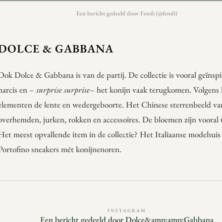
Een bericht gedeeld door Fendi (@fendi)
DOLCE & GABBANA
Ook Dolce & Gabbana is van de partij. De collectie is vooral geïnspi
narcis en –
surprise surprise
– het konijn vaak terugkomen. Volgens
elementen de lente en wedergeboorte. Het Chinese sterrenbeeld van 
overhemden, jurken, rokken en accessoires. De bloemen zijn vooral t
Het meest opvallende item in de collectie? Het Italiaanse modehui
Portofino sneakers mét konijnenoren.
INSTAGRAM
Een bericht gedeeld door Dolce&amp;amp;Gabbana