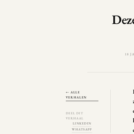
Dez
18 J
← ALLE
VERHALEN
DEEL DIT
VERHAAL
LINKEDIN
WHATSAPP