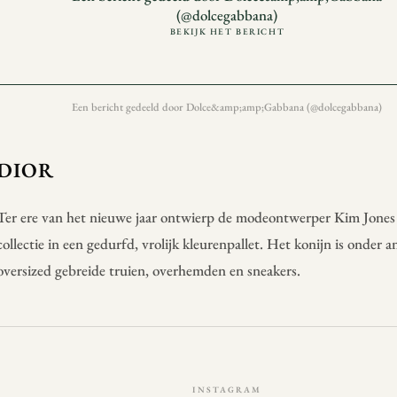
(@dolcegabbana)
BEKIJK HET BERICHT
Een bericht gedeeld door Dolce&amp;amp;Gabbana (@dolcegabbana)
DIOR
Ter ere van het nieuwe jaar ontwierp de modeontwerper Kim Jone
collectie in een gedurfd, vrolijk kleurenpallet. Het konijn is onder 
oversized gebreide truien, overhemden en sneakers.
INSTAGRAM