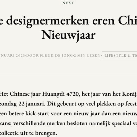
NEXT
e designermerken eren Chi
Nieuwjaar
ANUARI 2023
DOOR FLEUR DE JONG
2 MIN LEZEN
LIFESTYLE & T
Het Chinese jaar Huangdi 4720, het jaar van het Konij
zondag 22 januari. Dit gebeurt op veel plekken op feest
een betere kick-start voor een nieuw jaar dan een nieuwe
kans; verschillende merken besloten namelijk speciaal v
collectie uit te brengen.