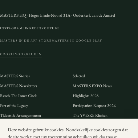
MASTERS HQ
·
Hoger Einde-Noord 31A
·
Ouderkerk aan de Amstel
INSTAGRAM
LINKEDIN
YOUTUBE
MASTERS IN DE APP STORE
MASTERS IN GOOGLE PLAY
COOKIEVOORKEUREN
MASTERS Stories
Selected
MASTERS Newsletters
MASTERS EXPO News
Reach The Inner Circle
Highlights 2025
Part of the Legacy
Participation Request 2026
Tickets & Arrangementen
The YVESKE Kitchen
Preview 2026
FAQ
Deze website gebruikt cookies. Noodzakelijke cookies zorgen dat
Duurzaamheid
Voorwaarden
de site werkt; met uw toestemming gebruiken wij daarnaast