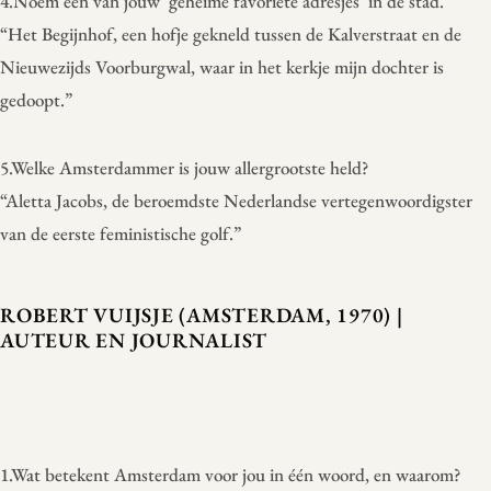
4.Noem een van jouw ‘geheime favoriete adresjes’ in de stad.
“Het Begijnhof, een hofje gekneld tussen de Kalverstraat en de
Nieuwezijds Voorburgwal, waar in het kerkje mijn dochter is
gedoopt.”
5.Welke Amsterdammer is jouw allergrootste held?
“Aletta Jacobs, de beroemdste Nederlandse vertegenwoordigster
van de eerste feministische golf.”
ROBERT VUIJSJE (AMSTERDAM, 1970) |
AUTEUR EN JOURNALIST
1.Wat betekent Amsterdam voor jou in één woord, en waarom?