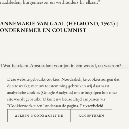
raadsleden, burgemeester en wethouders bij elkaar.”
ANNEMARIE VAN GAAL (HELMOND, 1962) |
ONDERNEMER EN COLUMNIST
1.Wat betekent Amsterdam voor jou in één woord, en waarom?
“Vrijheid. Ik ben opgegroeid in Zuid-Limburg en droomde er toen
Deze website gebruikt cookies. Noodzakelijke cookies zorgen dat
al van om in Amsterdam te wonen; ik ben nog iedere dag blij dat
de site werkt; met uw toestemming gebruiken wij daarnaast
dat gelukt is.”
analytische cookies (Google Analytics) om te begrijpen hoe onze
site wordt gebruikt. U kunt uw keuze altijd aanpassen via
“Cookievoorkeuren” onderaan de pagina.
Privacybeleid
2.Welke plek in Amsterdam heeft een bijzondere betekenis voor je,
ALLEEN NOODZAKELIJKE
ACCEPTEREN
en waarom?
“Voor mij is dat de parkeergarage onder de Stopera. Niet dat die