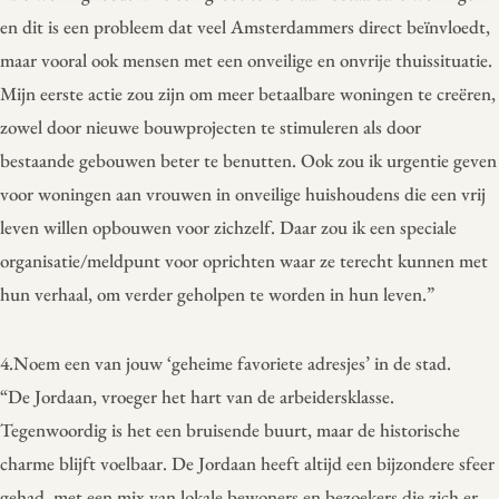
en dit is een probleem dat veel Amsterdammers direct beïnvloedt,
maar vooral ook mensen met een onveilige en onvrije thuissituatie.
Mijn eerste actie zou zijn om meer betaalbare woningen te creëren,
zowel door nieuwe bouwprojecten te stimuleren als door
bestaande gebouwen beter te benutten. Ook zou ik urgentie geven
voor woningen aan vrouwen in onveilige huishoudens die een vrij
leven willen opbouwen voor zichzelf. Daar zou ik een speciale
organisatie/meldpunt voor oprichten waar ze terecht kunnen met
hun verhaal, om verder geholpen te worden in hun leven.”
4.Noem een van jouw ‘geheime favoriete adresjes’ in de stad.
“De Jordaan, vroeger het hart van de arbeidersklasse.
Tegenwoordig is het een bruisende buurt, maar de historische
charme blijft voelbaar. De Jordaan heeft altijd een bijzondere sfeer
gehad, met een mix van lokale bewoners en bezoekers die zich er