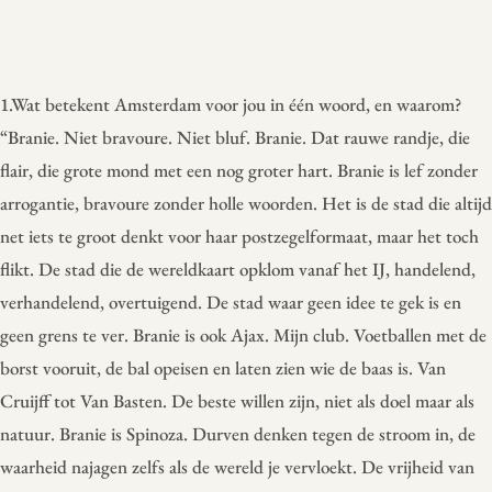
1.Wat betekent Amsterdam voor jou in één woord, en waarom?
“Branie. Niet bravoure. Niet bluf. Branie. Dat rauwe randje, die
flair, die grote mond met een nog groter hart. Branie is lef zonder
arrogantie, bravoure zonder holle woorden. Het is de stad die altijd
net iets te groot denkt voor haar postzegelformaat, maar het toch
flikt. De stad die de wereldkaart opklom vanaf het IJ, handelend,
verhandelend, overtuigend. De stad waar geen idee te gek is en
geen grens te ver. Branie is ook Ajax. Mijn club. Voetballen met de
borst vooruit, de bal opeisen en laten zien wie de baas is. Van
Cruijff tot Van Basten. De beste willen zijn, niet als doel maar als
natuur. Branie is Spinoza. Durven denken tegen de stroom in, de
waarheid najagen zelfs als de wereld je vervloekt. De vrijheid van