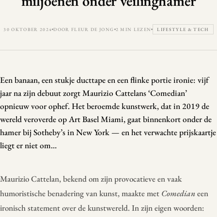
miljoenen onder veilinghamer
30 OKTOBER 2024
DOOR FLEUR DE JONG
2 MIN LEZEN
LIFESTYLE & TECH
Een banaan, een stukje ducttape en een flinke portie ironie: vijf
jaar na zijn debuut zorgt Maurizio Cattelans ‘Comedian’
opnieuw voor ophef. Het beroemde kunstwerk, dat in 2019 de
wereld veroverde op Art Basel Miami, gaat binnenkort onder de
hamer bij Sotheby’s in New York — en het verwachte prijskaartje
liegt er niet om…
Maurizio Cattelan, bekend om zijn provocatieve en vaak
humoristische benadering van kunst, maakte met
Comedian
een
ironisch statement over de kunstwereld. In zijn eigen woorden: