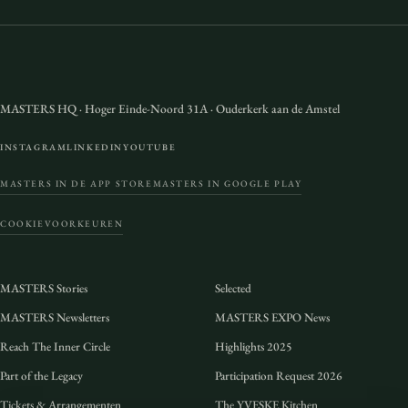
MASTERS HQ
·
Hoger Einde-Noord 31A
·
Ouderkerk aan de Amstel
INSTAGRAM
LINKEDIN
YOUTUBE
MASTERS IN DE APP STORE
MASTERS IN GOOGLE PLAY
COOKIEVOORKEUREN
MASTERS Stories
Selected
MASTERS Newsletters
MASTERS EXPO News
Reach The Inner Circle
Highlights 2025
Part of the Legacy
Participation Request 2026
Tickets & Arrangementen
The YVESKE Kitchen